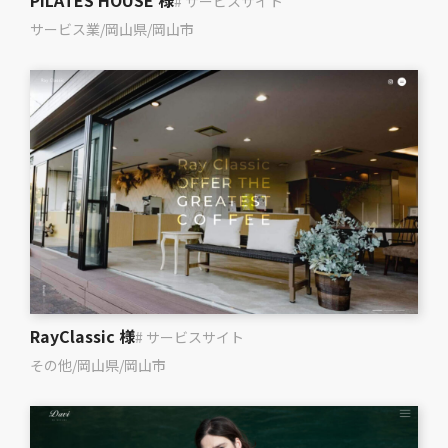
PILATES HOUSE 様
# サービスサイト
サービス業
/
岡山県
/
岡山市
RayClassic 様
# サービスサイト
その他
/
岡山県
/
岡山市