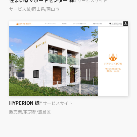
住まいるサポートセンター 様
# サービスサイト
サービス業
/
岡山県
/
岡山市
HYPERION 様
# サービスサイト
販売業
/
東京都
/
豊島区