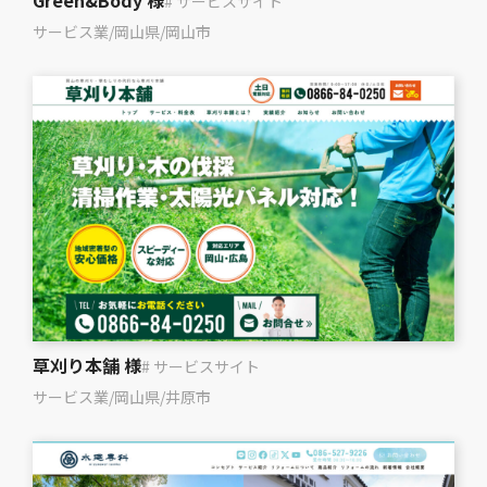
Green&Body 様
# サービスサイト
サービス業
/
岡山県
/
岡山市
草刈り本舗 様
# サービスサイト
サービス業
/
岡山県
/
井原市