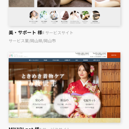
美・サポート 様
# サービスサイト
サービス業
/
岡山県
/
岡山市