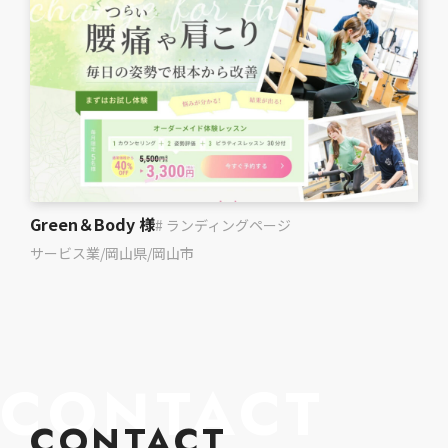
Green＆Body 様
# ランディングページ
サービス業
/
岡山県
/
岡山市
CONTACT
CONTACT