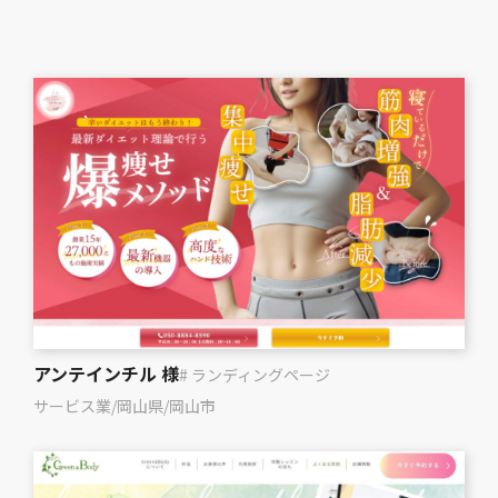
アンテインチル 様
# ランディングページ
サービス業
/
岡山県
/
岡山市