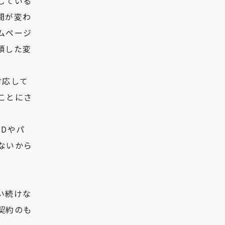
している
間が変わ
ムページ
頼した変
対応して
ことにさ
Dやパ
ないから
い続けな
契約のも