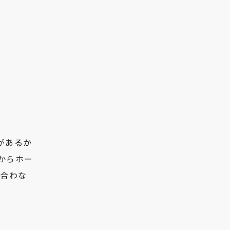
があるか
からホー
見合わな